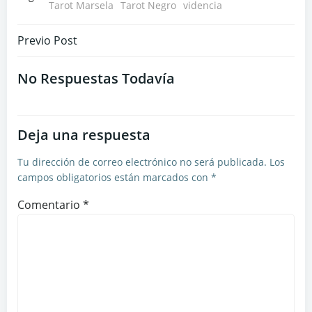
Tarot Marsela
Tarot Negro
videncia
Navegación
Previo Post
por
No Respuestas Todavía
las
Deja una respuesta
entradas
Tu dirección de correo electrónico no será publicada.
Los
campos obligatorios están marcados con
*
Comentario
*